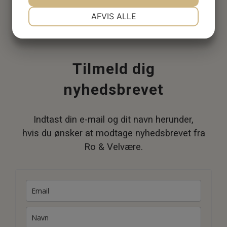
NØDVENDIGE
PRÆFERENCER
AFVIS ALLE
JA
NEJ
JA
NEJ
MARKETING
STATISTIK
Tilmeld dig
nyhedsbrevet
Indtast din e-mail og dit navn herunder,
hvis du ønsker at modtage nyhedsbrevet fra
Ro & Velvære.