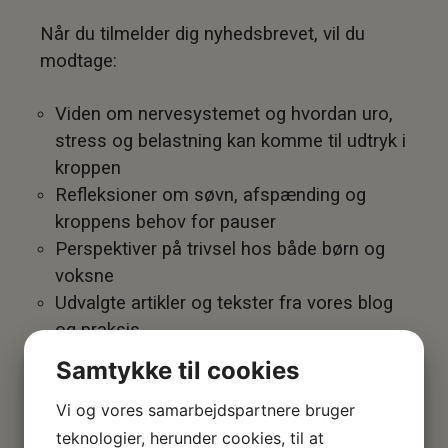
Når du tilmelder dig nyhedsbrevet, vil du
modtage:
Viden om nervesystemet og hvordan uro,
stress og belastning kan komme til udtryk i
kroppen
Refleksioner om søvn, afspænding og
kroppens behov for pauser
Perspektiver på trivsel hos både børn og
voksne
Udvalgte artikler og tekster fra vores blog
og praksis
Samtykke til cookies
Vi skriver i et roligt tempo og kun, når vi har
noget på hjerte.
Vi og vores samarbejdspartnere bruger
teknologier, herunder cookies, til at