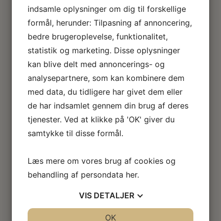
indsamle oplysninger om dig til forskellige
formål, herunder: Tilpasning af annoncering,
Et nyhedsbrev – uden
bedre brugeroplevelse, funktionalitet,
statistik og marketing. Disse oplysninger
pres
kan blive delt med annoncerings- og
analysepartnere, som kan kombinere dem
Nyhedsbrevet er tænkt som et roligt
med data, du tidligere har givet dem eller
mellemrum.
de har indsamlet gennem din brug af deres
Et sted, hvor du kan læse med, når det
tjenester. Ved at klikke på 'OK' giver du
passer dig – uden hurtige løsninger, tilbud
samtykke til disse formål.
eller forventninger.
Læs mere om vores brug af cookies og
Vi bruger nyhedsbrevet til at dele viden og
behandling af persondata
her
.
erfaringer fra vores arbejde med kranio
sakral terapi og nervesystemet. Ikke for at
VIS
DETALJER
overbevise – men for at skabe forståelse.
JA
NEJ
OK
JA
NEJ