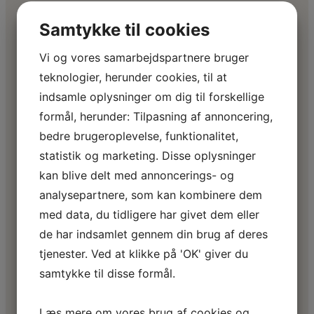
Samtykke til cookies
Vi og vores samarbejdspartnere bruger
teknologier, herunder cookies, til at
Sådan foregår det
indsamle oplysninger om dig til forskellige
formål, herunder: Tilpasning af annoncering,
bedre brugeroplevelse, funktionalitet,
Du booker en tid
Du vælger et tidspunkt, der
statistik og marketing. Disse oplysninger
passer ind i din hverdag.
kan blive delt med annoncerings- og
analysepartnere, som kan kombinere dem
med data, du tidligere har givet dem eller
Vi ringer dig op
Samtalen varer ca. 15
de har indsamlet gennem din brug af deres
minutter og foregår i et roligt
tjenester. Ved at klikke på 'OK' giver du
tempo.
samtykke til disse formål.
Læs mere om vores brug af cookies og