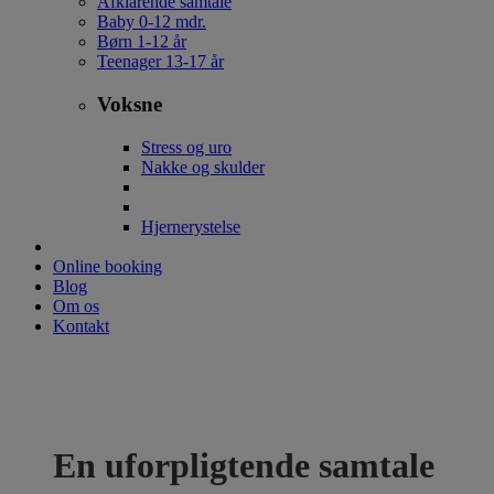
Afklarende samtale
Baby 0-12 mdr.
Børn 1-12 år
Teenager 13-17 år
Voksne
Stress og uro
Nakke og skulder
Hjernerystelse
Online booking
Blog
Om os
Kontakt
En uforpligtende samtale