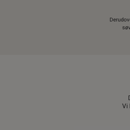
Derudove
søv
Vi