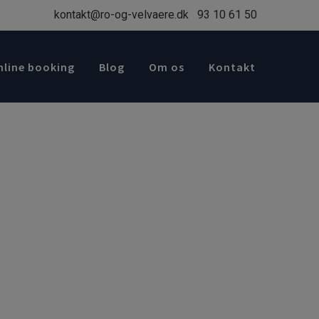
kontakt@ro-og-velvaere.dk
93 10 61 50
nline booking
Blog
Om os
Kontakt