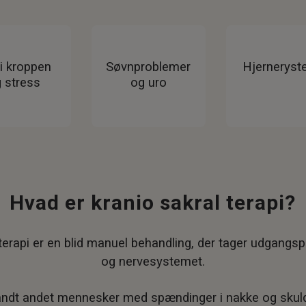
i kroppen
Søvnproblemer
Hjerneryst
 stress
og uro
Hvad er kranio sakral terapi?
terapi er en blid manuel behandling, der tager udgangs
og nervesystemet.
landt andet mennesker med spændinger i nakke og skuld