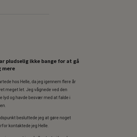
ar pludselig ikke bange for at gå
g mere
R
rtede hos Helle, da jeg igennem flere år
a
vet meget let. Jeg vågnede ved den
t
e lyd og havde besvær med at falde i
e
gen.
d
tidspunkt besluttede jeg at gøre noget
5
rfor kontaktede jeg Helle.
,
0