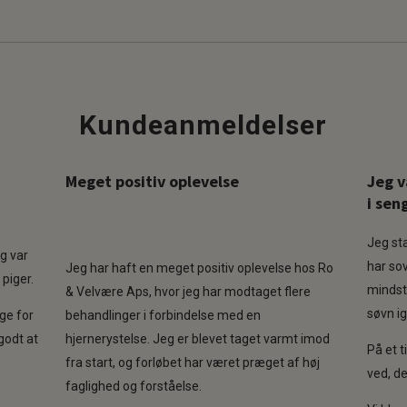
Kundeanmeldelser
Meget positiv oplevelse
Jeg v
i sen
Jeg sta
R
eg var
har so
Jeg har haft en meget positiv oplevelse hos Ro
a
 piger.
mindst
& Velvære Aps, hvor jeg har modtaget flere
t
søvn i
ige for
behandlinger i forbindelse med en
e
godt at
hjernerystelse. Jeg er blevet taget varmt imod
d
På et 
fra start, og forløbet har været præget af høj
5
ved, de
faglighed og forståelse.
,