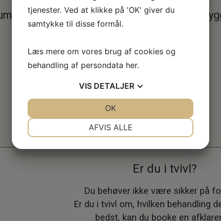
tjenester. Ved at klikke på 'OK' giver du
umage for, at både børn og voksne føler sig try
samtykke til disse formål.
Læs mere om vores brug af cookies og
behandling af persondata
her
.
Erfaren og fagligt
Behandling til hele
VIS
DETALJER
specialiseret
familien
JA
NEJ
OK
JA
NEJ
NØDVENDIGE
PRÆFERENCER
AFVIS ALLE
JA
NEJ
JA
NEJ
MARKETING
STATISTIK
Er du i tvivl?
Du behøver ikke være sikker på fo
Er du i tvivl om, hvilken behandling d
bedst, kan du booke en afklar