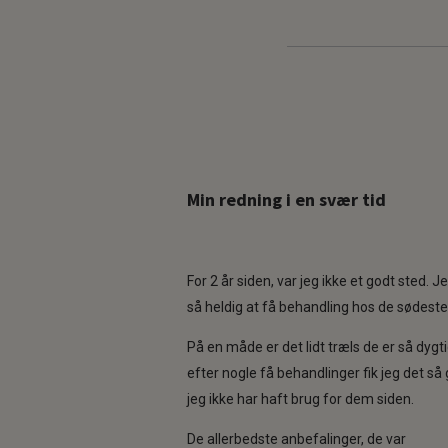
Min redning i en svær tid
R
For 2 år siden, var jeg ikke et godt sted. J
a
så heldig at få behandling hos de sødeste
t
e
På en måde er det lidt træls de er så dygt
d
efter nogle få behandlinger fik jeg det så 
5
jeg ikke har haft brug for dem siden.
,
De allerbedste anbefalinger, de var
0