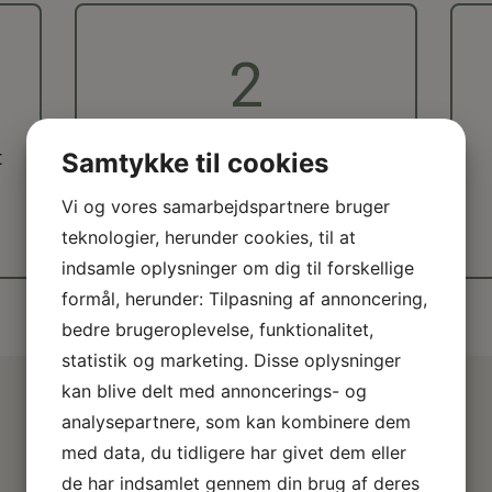
2
t
Ved første besøg tager vi
Samtykke til cookies
n
udgangspunkt i det, der fylder
Vi og vores samarbejdspartnere bruger
hos dig eller dit barn.
teknologier, herunder cookies, til at
indsamle oplysninger om dig til forskellige
formål, herunder: Tilpasning af annoncering,
bedre brugeroplevelse, funktionalitet,
statistik og marketing. Disse oplysninger
kan blive delt med annoncerings- og
analysepartnere, som kan kombinere dem
Derfor vælger familier os
med data, du tidligere har givet dem eller
de har indsamlet gennem din brug af deres