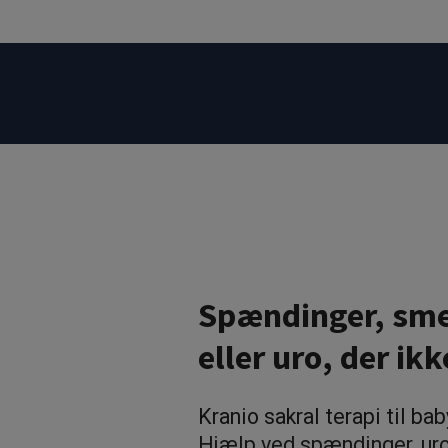
Spændinger, sme
eller uro,
der ikk
Kranio sakral terapi til ba
Hjælp ved
spændinger, uro