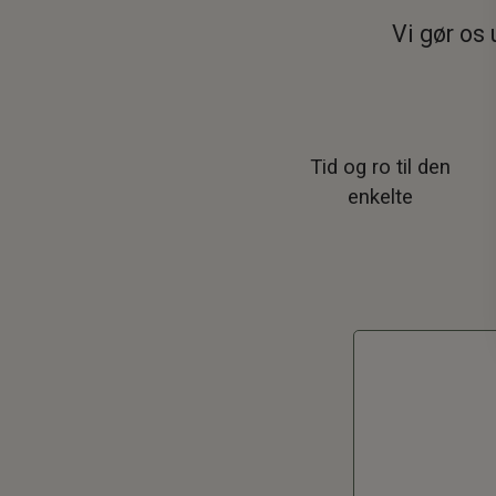
Vi gør os 
Tid og ro til den
enkelte