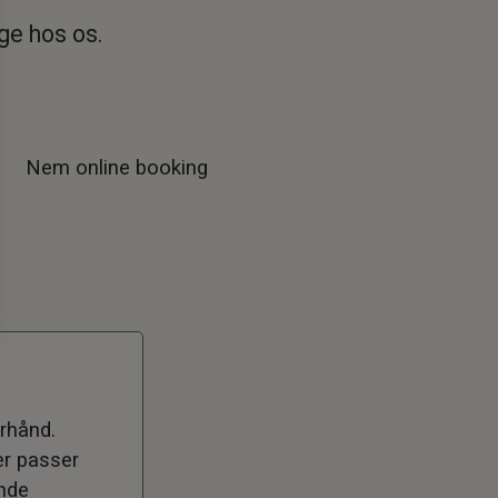
gge hos os.
Nem online booking
rhånd.
er passer
ende