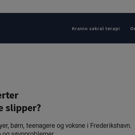
Kranio sakral terapi
O
rter
e slipper?
byer, børn, teenagere
og voksne i Frederikshavn.
 og søvnproblemer.